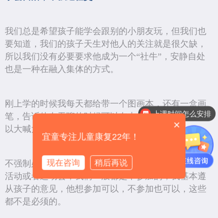
我们总是希望孩子能学会跟别的小朋友玩，但我们也
要知道，我们的孩子天生对他人的关注就是很欠缺，
所以我们没有必要要求他成为一个“社牛”，安静自处
也是一种在融入集体的方式。
刚上学的时候我每天都给带一个图画本，还有一盒画
上课时间怎么安排
笔，告诉他在无聊的时候可以在本上画画，但是不可
×
以大喊大叫，大声哭闹。
宜童专注儿童康复22年！
现在咨询
稍后再说
不强制必须参加集体活动，比如每学期都有社会实践
活动或者运动会，我们一般都是不参加的，我基本遵
从孩子的意见，他想参加可以，不参加也可以，这些
都不是必须的。